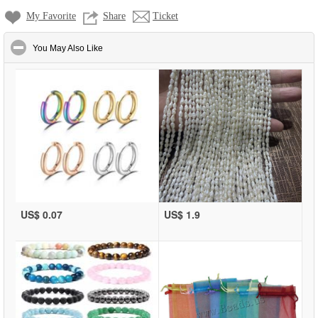
My Favorite
Share
Ticket
click to collapse contents
You May Also Like
US$ 0.07
US$ 1.9