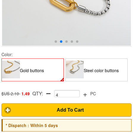
Color:
Gold buttons
Steel color buttons
+
QTY:
$US 2.19
1.49
PC
Add To Cart
*
Dispatch :
Within 5 days