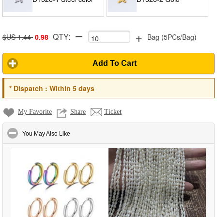
+
QTY:
$US 1.44
0.98
Bag
(
5PCs/Bag
)
Add To Cart
*
Dispatch :
Within 5 days
My Favorite
Share
Ticket
click to collapse contents
You May Also Like