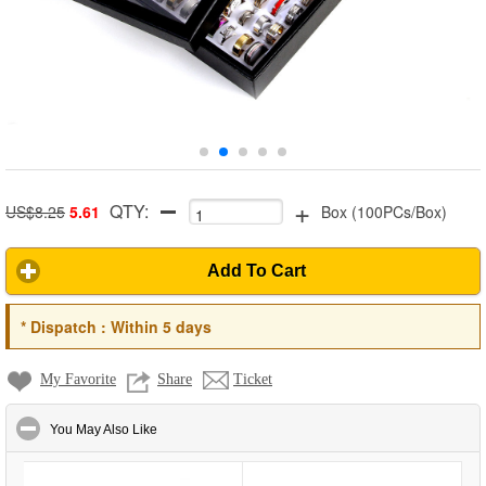
+
QTY:
US$8.25
5.61
Box
(
100PCs/Box
)
Add To Cart
*
Dispatch :
Within 5 days
My Favorite
Share
Ticket
click to collapse contents
You May Also Like