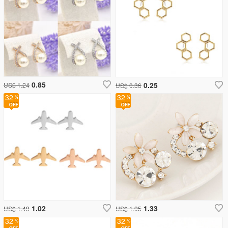
0.85
0.25
US$ 1.24
US$ 0.36
32
32
1.02
1.33
US$ 1.49
US$ 1.95
32
32