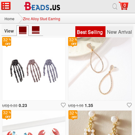
0
Home
Zinc Alloy Stud Earring
View
Best Selling
New Arrival
32
32
0.23
1.35
US$ 0.33
US$ 1.98
32
32