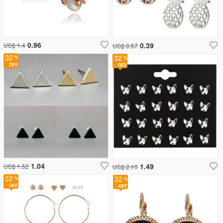
0.96
0.39
US$ 1.4
US$ 0.57
32
32
1.04
1.49
US$ 1.52
US$ 2.19
32
32