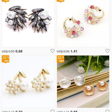
0.68
1.41
US$ 0.99
US$ 2.06
32
32
0.32
0.85
US$ 0.47
US$ 1.24