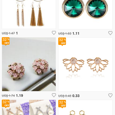
1
1.11
US$ 1.47
US$ 1.63
32
32
1.19
0.33
US$ 1.74
US$ 0.48
32
32