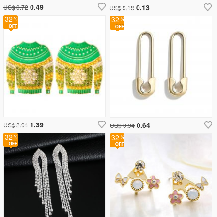
0.49
0.13
US$ 0.72
US$ 0.18
32
32
1.39
0.64
US$ 2.04
US$ 0.94
32
32