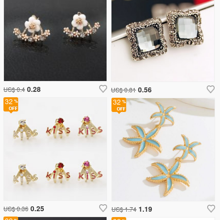
0.28
0.56
US$ 0.4
US$ 0.81
32
32
0.25
1.19
US$ 0.36
US$ 1.74