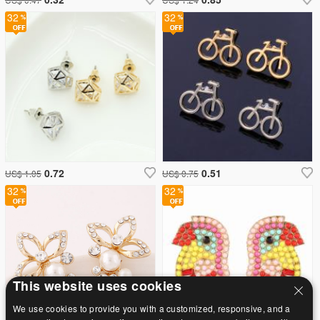
32
32
0.72
0.51
US$ 1.05
US$ 0.75
32
32
This website uses cookies
We use cookies to provide you with a customized, responsive, and a