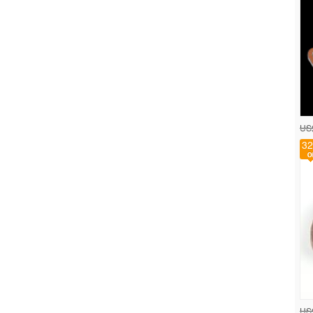
US
32
US