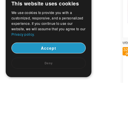
This website uses cookies
We use cookies to provide you with a
customized, responsive, and a personalized
experience. If you continue to use our
website, we will assume that you agree to our
Privacy policy.
US
Accept
32
Deny
US