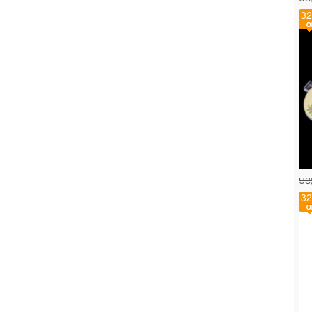
32
US
32