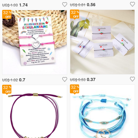
0.56
1.74
US$ 0.81
US$ 1.93
32
32
0.37
0.7
US$ 0.53
US$ 1.02
32
32