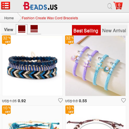
0
Home
Fashion Create Wax Cord Bracelets
View
Best Selling
New Arrival
32
32
0.92
0.55
US$ 1.35
US$ 0.8
10
10