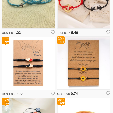
1.23
5.49
US$ 1.8
US$ 8.07
32
32
0.74
0.92
US$ 1.08
US$ 1.35
32
32