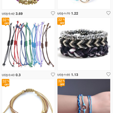
1.22
3.69
US$ 1.79
US$ 5.42
32
32
1.13
0.3
US$ 1.65
US$ 0.43
32
32