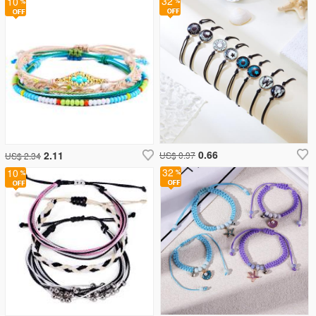
32
10
0.66
2.11
US$ 0.97
US$ 2.34
32
10