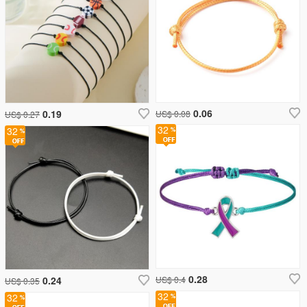
0.06
0.19
US$ 0.08
US$ 0.27
32
32
0.28
0.24
US$ 0.4
US$ 0.35
32
32