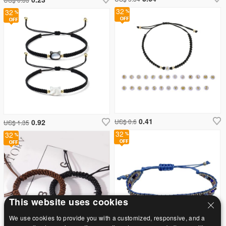
32
32
0.41
0.92
US$ 0.6
US$ 1.35
32
32
This website uses cookies
We use cookies to provide you with a customized, responsive, and a