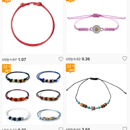
0.36
1.07
US$ 0.52
US$ 1.57
32
32
3.64
0.23
US$ 5.34
US$ 0.33