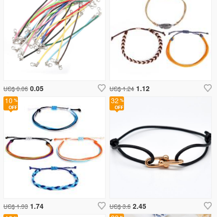
0.05
1.12
US$ 0.06
US$ 1.24
10
32
1.74
2.45
US$ 1.93
US$ 3.6