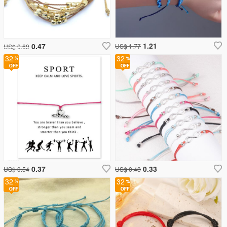
1.21
0.47
US$ 1.77
US$ 0.69
32
32
0.37
0.33
US$ 0.54
US$ 0.48
32
32