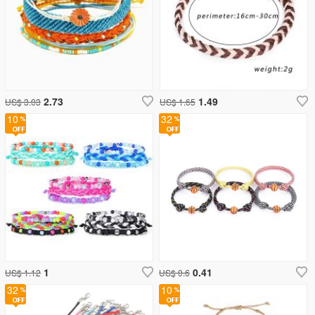
2.73
1.49
US$ 3.03
US$ 1.65
10
32
1
0.41
US$ 1.12
US$ 0.6
32
10