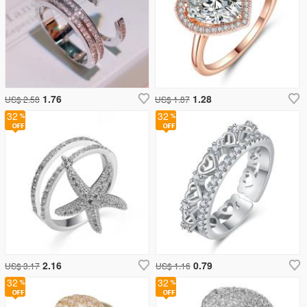
1.76
1.28
US$ 2.58
US$ 1.87
32
32
2.16
0.79
US$ 3.17
US$ 1.16
32
32