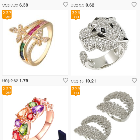
6.38
0.62
US$ 9.39
US$ 0.9
32
32
1.79
10.21
US$ 2.62
US$ 15
32
32