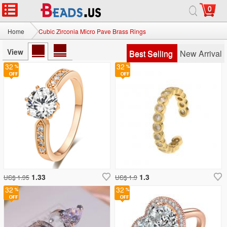
0
Home
Cubic Zirconia Micro Pave Brass Rings
View
Best Selling
New Arrival
32
32
1.33
1.3
US$ 1.95
US$ 1.9
32
32