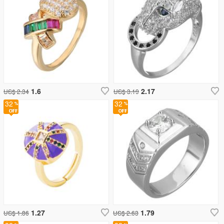
1.6
2.17
US$ 2.34
US$ 3.19
32
32
1.27
1.79
US$ 1.86
US$ 2.63