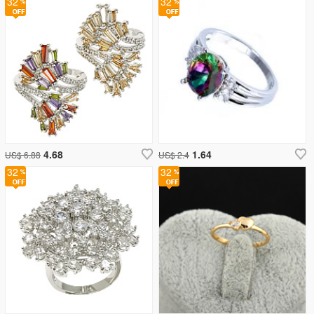
32
32
4.68
1.64
US$ 6.88
US$ 2.4
32
32