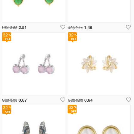
2.51
1.46
US$ 3.68
US$ 2.14
32
32
0.67
0.64
US$ 0.98
US$ 0.93
32
32