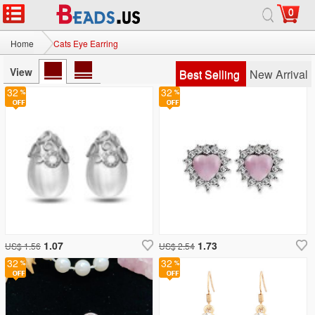
0
Home
Cats Eye Earring
View
Best Selling
New Arrival
32
32
1.07
1.73
US$ 1.56
US$ 2.54
32
32