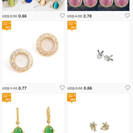
0.66
2.78
US$ 0.96
US$ 4.08
32
32
0.77
0.66
US$ 1.13
US$ 0.96
32
32