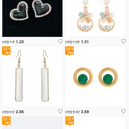
1.23
1.31
US$ 1.8
US$ 1.92
32
32
2.86
3.69
US$ 4.2
US$ 5.42
32
32