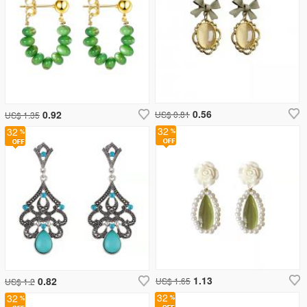
0.56
0.92
US$ 0.81
US$ 1.35
32
32
1.13
0.82
US$ 1.65
US$ 1.2
32
32