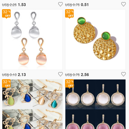
1.53
0.51
US$ 2.25
US$ 0.75
32
32
2.13
2.56
US$ 3.13
US$ 3.75
32
32