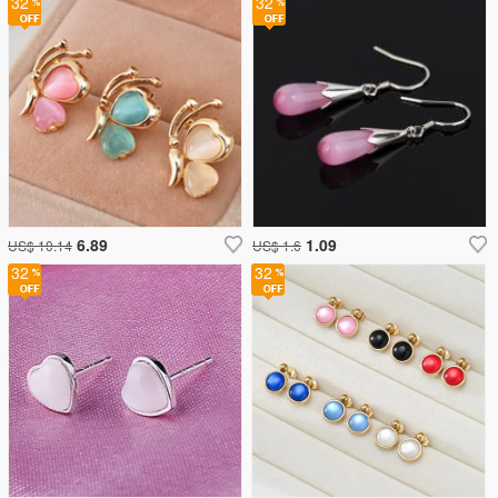
32
32
6.89
1.09
US$ 10.14
US$ 1.6
32
32