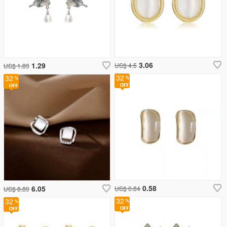
3.06
1.29
US$ 4.5
US$ 1.89
32
32
0.58
6.05
US$ 0.84
US$ 8.89
32
32