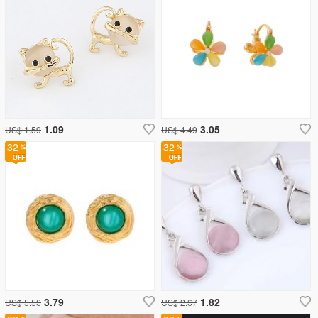
1.09
3.05
US$ 1.59
US$ 4.49
32
32
3.79
1.82
US$ 5.56
US$ 2.67