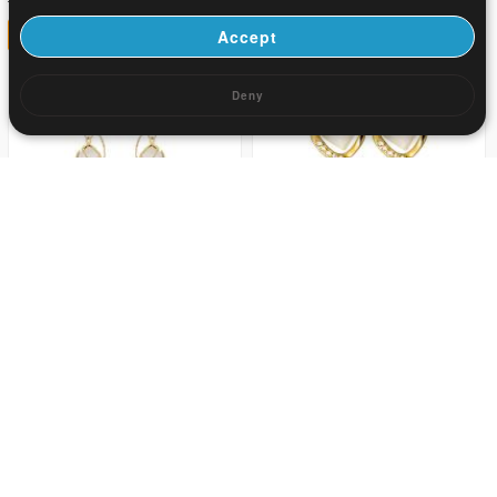
US$ 4.12
32
32
Accept
Deny
0.87
2.58
US$ 1.27
US$ 3.78
32
32