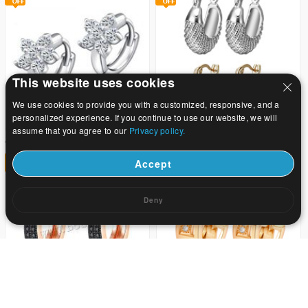
This website uses cookies
We use cookies to provide you with a customized, responsive, and a
personalized experience. If you continue to use our website, we will
assume that you agree to our
Privacy policy.
23.12
1.37
US$ 34
US$ 2.01
32
32
Accept
Deny
8.28
1.84