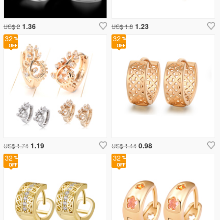
1.36
1.23
US$ 2
US$ 1.8
32
32
1.19
0.98
US$ 1.74
US$ 1.44
32
32