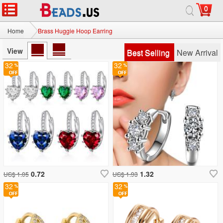
0
Home
Brass Huggie Hoop Earring
View
Best Selling
New Arrival
32
32
0.72
1.32
US$ 1.05
US$ 1.93
32
32