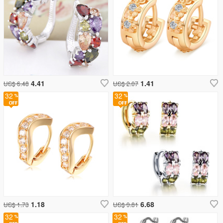
4.41
1.41
US$ 6.48
US$ 2.07
32
32
1.18
6.68
US$ 1.73
US$ 9.81
32
32