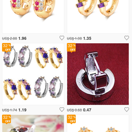
1.96
1.35
US$ 2.88
US$ 1.98
32
32
1.19
0.47
US$ 1.74
US$ 0.68
32
32