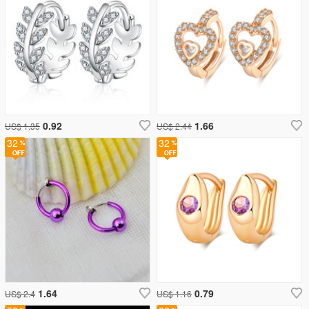
0.92
1.66
US$ 1.35
US$ 2.44
32
32
1.64
0.79
US$ 2.4
US$ 1.16