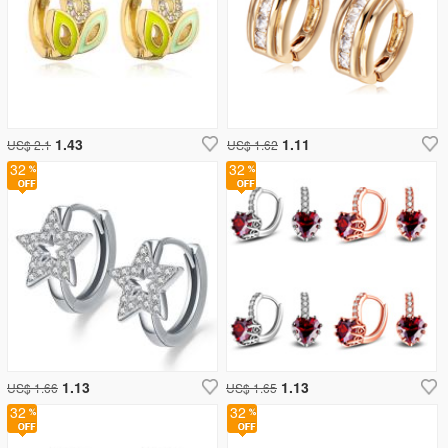
1.43
1.11
US$ 2.1
US$ 1.62
32
32
1.13
1.13
US$ 1.66
US$ 1.65
32
32