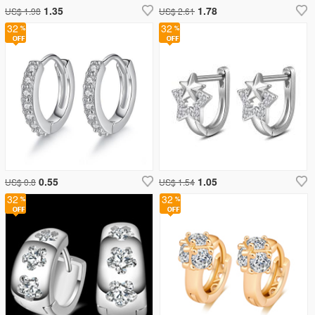
1.35
1.78
US$ 1.98
US$ 2.61
32
32
0.55
1.05
US$ 0.8
US$ 1.54
32
32