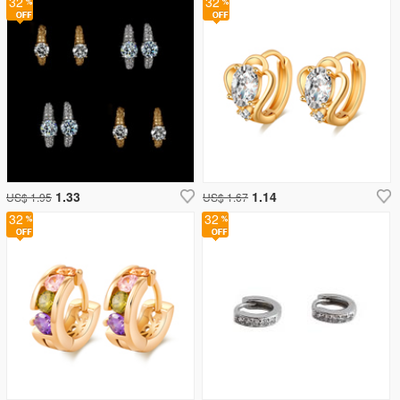
32
32
1.33
1.14
US$ 1.95
US$ 1.67
32
32