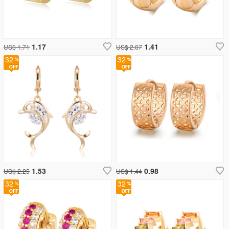
1.17
1.41
US$ 1.71
US$ 2.07
32
32
1.53
0.98
US$ 2.25
US$ 1.44
32
32