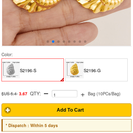
Color:
S2196-S
S2196-G
+
QTY:
$US 5.4
3.67
Bag
(
10PCs/Bag
)
Add To Cart
*
Dispatch :
Within 5 days