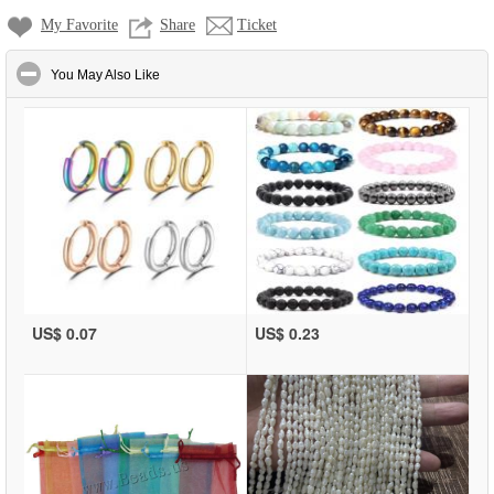
My Favorite
Share
Ticket
click to collapse contents
You May Also Like
US$ 0.07
US$ 0.23