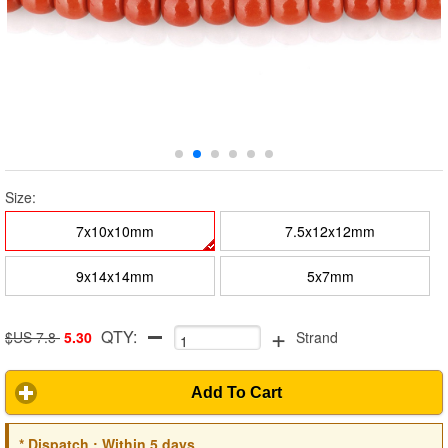
Size:
7x10x10mm
7.5x12x12mm
9x14x14mm
5x7mm
+
QTY:
$US 7.8
5.30
Strand
Add To Cart
*
Dispatch :
Within 5 days