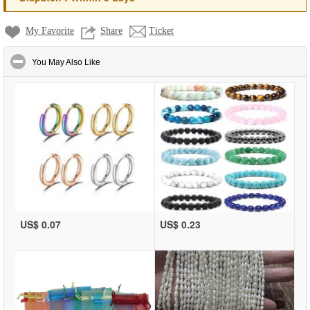
My Favorite
Share
Ticket
click to collapse contents
You May Also Like
US$ 0.07
US$ 0.23