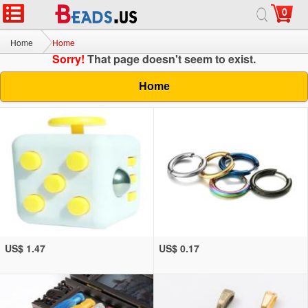
0
Home
Home
Sorry!
That page doesn't seem to exist.
Home
US$ 1.47
US$ 0.17